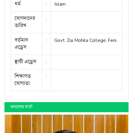
ধর্ম
:
Islam
যোগদানের
:
তারিখ
বর্তমান
:
Govt. Zia Mohila College, Feni.
এড্রেস
স্থায়ী এড্রেস
:
শিক্ষাগত
:
যোগ্যতা
অধ্যক্ষের বার্তা