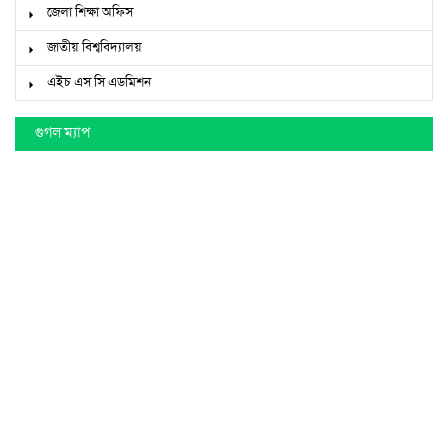
জেলা শিক্ষা অফিস
জাতীয় বিশ্ববিদ্যালয়
এইচ এস সি এডমিশন
গুগল ম্যাপ