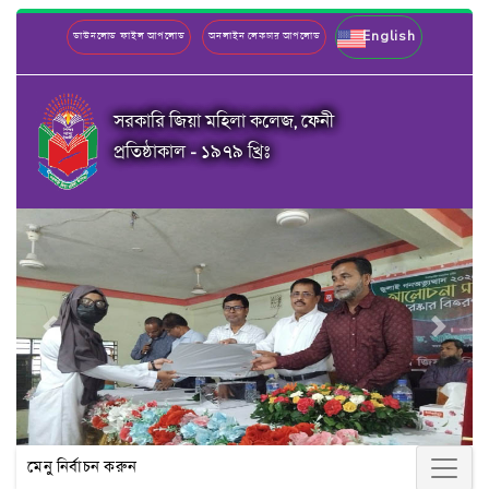
English
ডাউনলোড ফাইল আপলোড
অনলাইন লেকচার আপলোড
সরকারি জিয়া মহিলা কলেজ, ফেনী
প্রতিষ্ঠাকাল - ১৯৭৯ খ্রিঃ
Previous
Next
মেনু নির্বাচন করুন