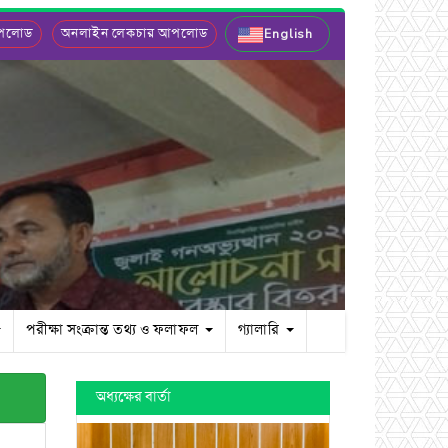
আপলোড
অনলাইন লেকচার আপলোড
English
পরীক্ষা সংক্রান্ত তথ্য ও ফলাফল
গ্যালারি
অধ্যক্ষের বার্তা