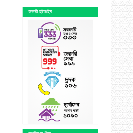
জরুরী হটলাইন