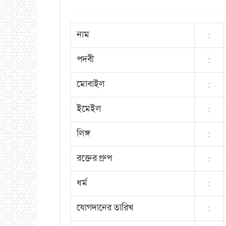
নাম
:
পদবী
:
মোবাইল
:
ইমেইল
:
লিঙ্গ
:
রক্তের গ্রুপ
:
ধর্ম
:
যোগদানের তারিখ
: