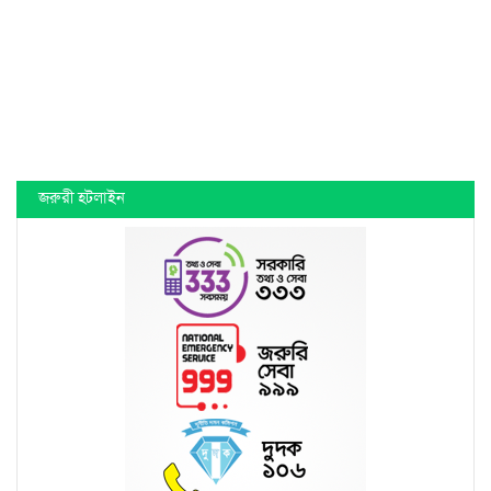
জরুরী হটলাইন