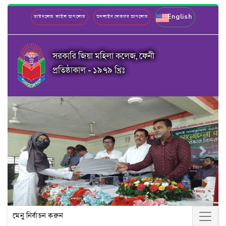
English
ডাউনলোড ফাইল আপলোড
অনলাইন লেকচার আপলোড
সরকারি জিয়া মহিলা কলেজ, ফেনী
প্রতিষ্ঠাকাল - ১৯৭৯ খ্রিঃ
Previous
Next
মেনু নির্বাচন করুন