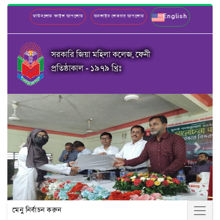
English
ডাউনলোড ফাইল আপলোড
অনলাইন লেকচার আপলোড
সরকারি জিয়া মহিলা কলেজ, ফেনী
প্রতিষ্ঠাকাল - ১৯৭৯ খ্রিঃ
Previous
Next
মেনু নির্বাচন করুন