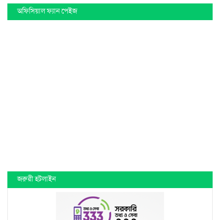
অফিসিয়াল ফ্যান পেইজ
জরুরী হটলাইন