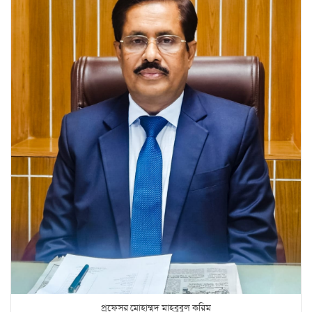
প্রফেসর মোহাম্মদ মাহবুবুল করিম