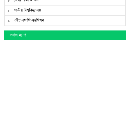
জেলা শিক্ষা অফিস
জাতীয় বিশ্ববিদ্যালয়
এইচ এস সি এডমিশন
গুগল ম্যাপ