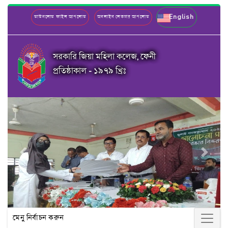
English
ডাউনলোড ফাইল আপলোড
অনলাইন লেকচার আপলোড
সরকারি জিয়া মহিলা কলেজ, ফেনী
প্রতিষ্ঠাকাল - ১৯৭৯ খ্রিঃ
Previous
Next
মেনু নির্বাচন করুন