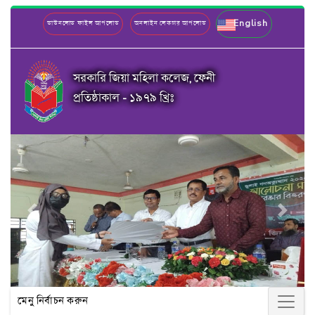
English
ডাউনলোড ফাইল আপলোড
অনলাইন লেকচার আপলোড
সরকারি জিয়া মহিলা কলেজ, ফেনী
প্রতিষ্ঠাকাল - ১৯৭৯ খ্রিঃ
Previous
Next
মেনু নির্বাচন করুন