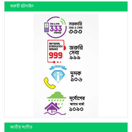
জরুরী হটলাইন
জাতীয় সংগীত