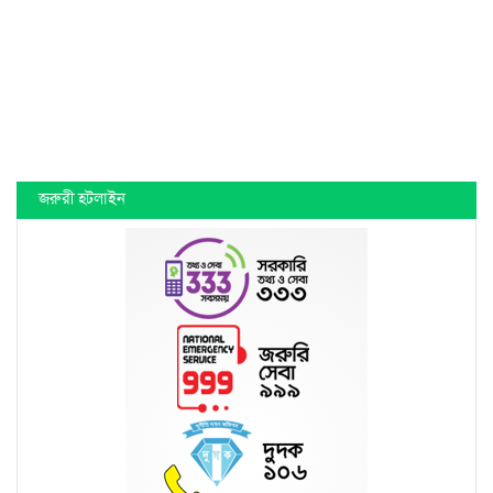
জরুরী হটলাইন