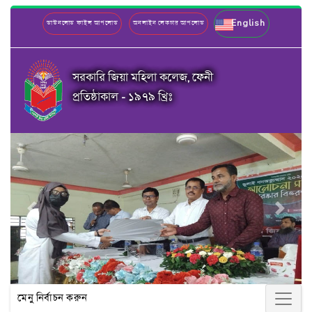
English
ডাউনলোড ফাইল আপলোড
অনলাইন লেকচার আপলোড
সরকারি জিয়া মহিলা কলেজ, ফেনী
প্রতিষ্ঠাকাল - ১৯৭৯ খ্রিঃ
Previous
Next
মেনু নির্বাচন করুন