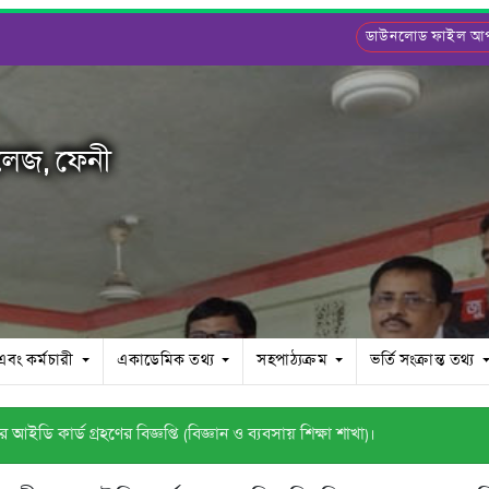
ডাউনলোড ফাইল 
লেজ, ফেনী
 এবং কর্মচারী
একাডেমিক তথ্য
সহপাঠ্যক্রম
ভর্তি সংক্রান্ত তথ্য
ইডি কার্ড গ্রহণের বিজ্ঞপ্তি (বিজ্ঞান ও ব্যবসায় শিক্ষা শাখা)।