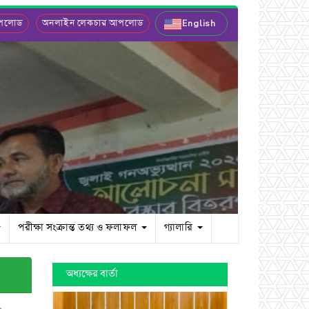
আপলোড
অনলাইন লেকচার আপলোড
English
পরীক্ষা সংক্রান্ত তথ্য ও ফলাফল
গ্যালারি
অধ্যক্ষের বার্তা