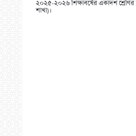
২০২৫-২০২৬ শিক্ষাবর্ষের একাদশ শ্রেণির ছাত্
শাখা)।