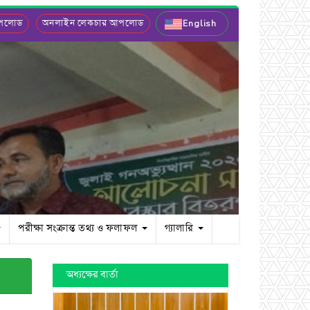
আপলোড
অনলাইন লেকচার আপলোড
English
পরীক্ষা সংক্রান্ত তথ্য ও ফলাফল
গ্যালারি
অধ্যক্ষের বার্তা